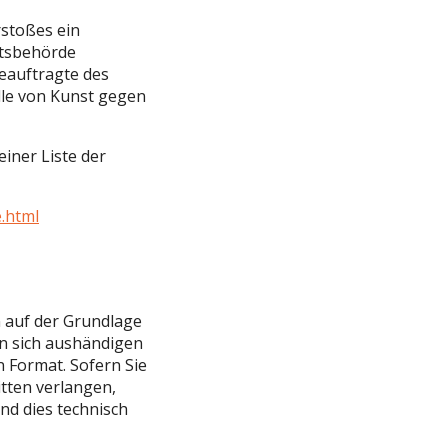
rstoßes ein
htsbehörde
beauftragte des
lle von Kunst gegen
iner Liste der
e.html
n auf der Grundlage
 an sich aushändigen
n Format. Sofern Sie
tten verlangen,
nd dies technisch