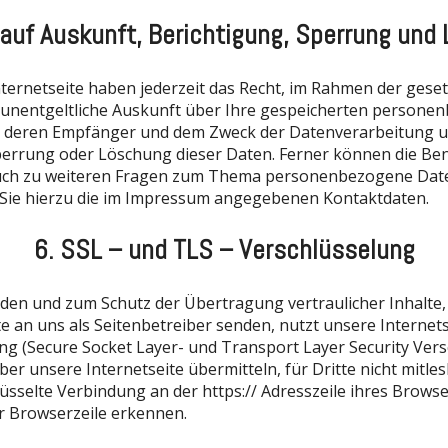
 auf Auskunft, Berichtigung, Sperrung und
ternetseite haben jederzeit das Recht, im Rahmen der geset
unentgeltliche Auskunft über Ihre gespeicherten persone
, deren Empfänger und dem Zweck der Datenverarbeitung un
perrung oder Löschung dieser Daten. Ferner können die Be
 auch zu weiteren Fragen zum Thema personenbezogene Dat
ie hierzu die im Impressum angegebenen Kontaktdaten.
6. SSL – und TLS – Verschlüsselung
den und zum Schutz der Übertragung vertraulicher Inhalte, 
e an uns als Seitenbetreiber senden, nutzt unsere Internets
ng (Secure Socket Layer- und Transport Layer Security Ver
über unsere Internetseite übermitteln, für Dritte nicht mitle
üsselte Verbindung an der https:// Adresszeile ihres Brows
r Browserzeile erkennen.