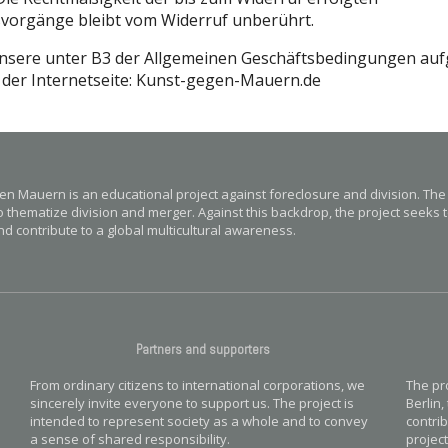
vorgänge bleibt vom Widerruf unberührt.
 unsere unter B3 der Allgemeinen Geschäftsbedingungen au
 der Internetseite: Kunst-gegen-Mauern.de
en Mauern is an educational project against foreclosure and division. The
o thematize division and merger. Against this backdrop, the project seeks t
d contribute to a global multicultural awareness.
Partners and supporters
From ordinary citizens to international corporations, we
The pro
sincerely invite everyone to support us. The project is
Berlin
intended to represent society as a whole and to convey
contrib
a sense of shared responsibility.
project