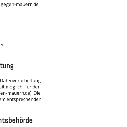
t-gegen-mauern.de
er
itung
r Datenverarbeitung
eit möglich. Für den
gen-mauern.de). Die
 dem entsprechenden
chtsbehörde