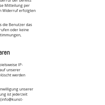
derruf der bereits
ose Mitteilung per
m Widerruf erfolgten
s die Benutzer das
rufen oder keine
estimmungen,
aren
ielsweise IP-
auf unserer
gelöscht werden
nwilligung unserer
ng ist jederzeit
 (info@kunst-