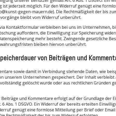
lligung unserer Benutzer gemäß Art. 6 Abs. 1 DSGVO. Ein Wi
ng ist jederzeit möglich. Für den Widerruf genügt eine forml
nfo@kunst-gegen-mauern.de). Die Rechtmäßigkeit der bis zu
vorgänge bleibt vom Widerruf unberührt.
via Kontaktformular verbleiben bei uns im Unternehmen, bi
chung auffordern, die Einwilligung zur Speicherung wider
Datenspeicherung mehr besteht. Zwingende gesetzliche B
wahrungsfristen bleiben hiervon unberührt.
Speicherdauer von Beiträgen und Komment
tare sowie damit in Verbindung stehende Daten, wie beisp
n unserem Unternehmen gespeichert. Der Inhalt verbleibt 
er vollständig gelöscht wurde oder aus rechtlichen Gründen 
 Beiträge und Kommentare erfolgt auf der Grundlage der Ei
6 Abs. 1 DSGVO. Ein Widerruf der bereits erteilten Einwilligu
derruf genügt eine formlose Mitteilung per Brief oder Email
ie Rechtmäßigkeit der bis zum Widerruf erfolgten