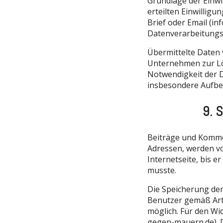
Grundlage der Einwi
erteilten Einwilligu
Brief oder Email (i
Datenverarbeitungs
Übermittelte Daten 
Unternehmen zur Lös
Notwendigkeit der 
insbesondere Aufbe
9. 
Beiträge und Kommen
Adressen, werden vo
Internetseite, bis 
musste.
Die Speicherung der
Benutzer gemäß Art. 
möglich. Für den Wi
gegen-mauern.de). D